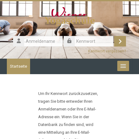
Zum Hauptinhalt
Anmeldename
Login
Kennwort
Kennwort vergessen?
Startseite
Deutsch ‎(de)‎
Um Ihr Kennwort zurückzusetzen,
tragen Sie bitte entweder Ihren
Anmeldenamen oder Ihre E-Mail-
Adresse ein. Wenn Sie in der
Datenbank zu finden sind, wird
eine Mitteilung an Ihre E-Mail-